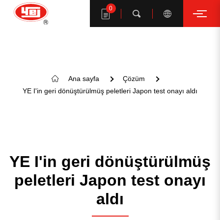
0
Arama
Ana sayfa
Çözüm
YE I'in geri dönüştürülmüş peletleri Japon test onayı aldı
YE I ürünlerini ara
YE I'in geri dönüştürülmüş
peletleri Japon test onayı
aldı
ANAHTAR KELİME ÖNERİ