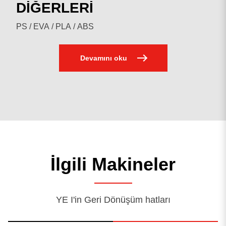
PE
DİĞERLERİ
PP
EPE/EPS
PE
DİĞERLERİ
PS / EVA / PLA / ABS
Devamını oku
İlgili Makineler
YE I'in Geri Dönüşüm hatları