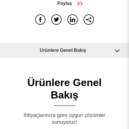
Paylaş
Ürünlere Genel Bakış
0
sonuç bulundu
Uygulamalar
Sonuç yok, Lütfen tüm kelimelerin doğru yazıldığından
emin olun veya farklı anahtar kelimeler deneyin.
tekrar
Ürünlere Genel
İlgili Makineler
aramak
Bakış
İhtiyaçlarınıza göre uygun çözümler
sunuyoruz!