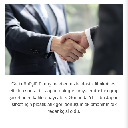
Plastik Atık Geri Dönüşüm Makinası
Film makinesi
Diğer plastik işleme hatları
Arama sonuçları
Geri dönüştürülmüş peletlerimizle plastik filmleri test
ettikten sonra, bir Japon entegre kimya endüstrisi grup
5
sonuç bulundu
şirketinden kalite onayı aldık. Sonunda YE I, bu Japon
şirketi için plastik atık geri dönüşüm ekipmanının tek
tedarikçisi oldu.