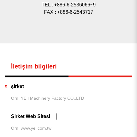
TEL : +886-6-2536066~9
FAX : +886-6-2543717
0
sonuç bulundu
İletişim bilgileri
Sonuç yok, Lütfen tüm kelimelerin doğru yazıldığından
emin olun veya farklı anahtar kelimeler deneyin.
tekrar
aramak
şirket
Şirket Web Sitesi