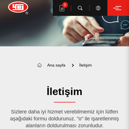
0
Arama
YE I ürünlerini ara
Ana sayfa
İletişim
İletişim
Sizlere daha iyi hizmet verebilmemiz için lütfen
aşağıdaki formu doldurunuz. "o" ile işaretlenmiş
ANAHTAR KELİME ÖNERİ
alanların doldurulması zorunludur.