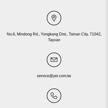
Plastik Atık Geri Dönüşüm Makinası
Film makinesi
Diğer plastik işleme hatları
No.6, Mindong Rd., Yongkang Dist., Tainan City, 71042,
Tayvan
Arama sonuçları
service@yei.com.tw
5
sonuç bulundu