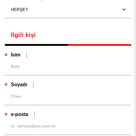
HERŞEY
İlgili kişi
İsim
Soyadı
e-posta