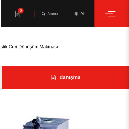
0
Arama
Dil
lastik Geri Dönüşüm Makinası
danışma