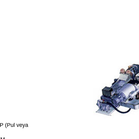
Film makinesi
Diğer plastik işleme hatları
 (Pul veya