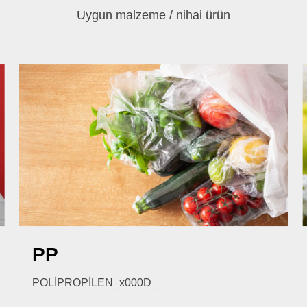
Uygun malzeme / nihai ürün
0
sonuç bulundu
melerin doğru yazıldığından emin olun veya farklı anahtar kelim
PP
POLİPROPİLEN_x000D_