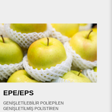
eler deneyin.
tekrar aramak
EPE/EPS
GENİŞLETİLEBİLİR POLİEPİLEN
GENİŞLETİLMİŞ POLİSTİREN