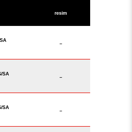
resim
/SA
–
G/SA
–
G/SA
–