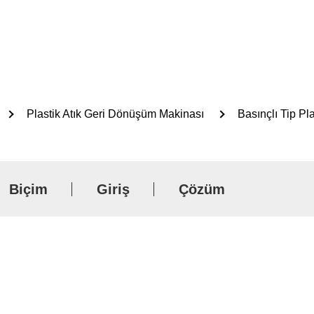
Plastik Atık Geri Dönüşüm Makinası
Basınçlı Tip P
Arama
Biçim
Giriş
Çözüm
YE I ürünlerini ara