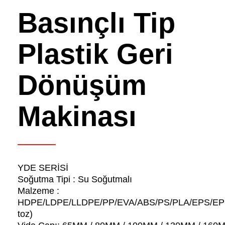
Basınçlı Tip
Plastik Geri
Dönüşüm
ANAHTAR KELİME ÖNERİ
Makinası
Plastik Atık Geri Dönüşüm Makinası
YDE SERİSİ
Soğutma Tipi : Su Soğutmalı
Malzeme :
HDPE/LDPE/LLDPE/PP/EVA/ABS/PS/PLA/EPS/EPP
toz)