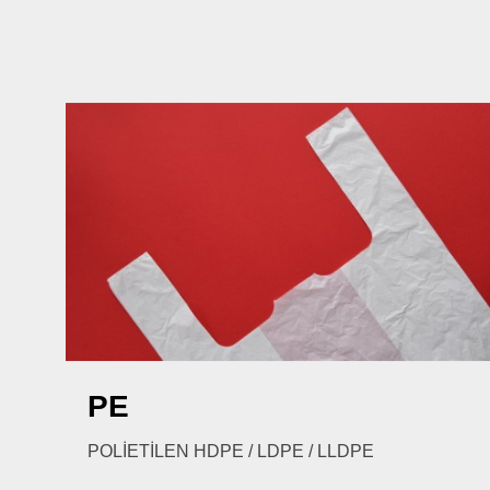
Sonuç yok, Lütfen tüm keli
PE
POLİETİLEN HDPE / LDPE / LLDPE