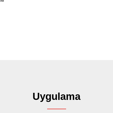
MM
Arama sonuçları
5
sonuç bulundu
Uygulama