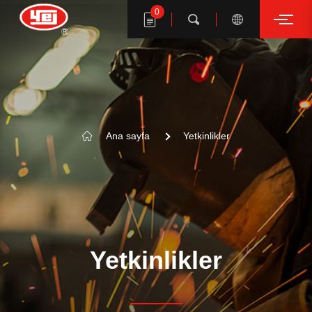
0
Arama
YE I ürünlerini ara
Ana sayfa
Yetkinlikler
Yetkinlikler
ANAHTAR KELİME ÖNERİ