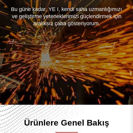
Plastik Atık Geri Dönüşüm Makinası
Film makinesi
Bu güne kadar, YE I, kendi saha uzmanlığımızı
Diğer plastik işleme hatları
ve geliştirme yeteneklerimizi güçlendirmek için
aralıksız çaba gösteriyorum.
Arama sonuçları
5
sonuç bulundu
Ürünlere Genel Bakış