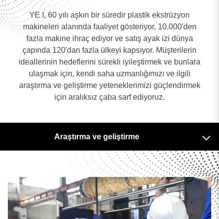
YE I, 60 yılı aşkın bir süredir plastik ekstrüzyon
makineleri alanında faaliyet gösteriyor, 10.000'den
fazla makine ihraç ediyor ve satış ayak izi dünya
çapında 120'dan fazla ülkeyi kapsıyor. Müşterilerin
ideallerinin hedeflerini sürekli iyileştirmek ve bunlara
ulaşmak için, kendi saha uzmanlığımızı ve ilgili
araştırma ve geliştirme yeteneklerimizi güçlendirmek
için aralıksız çaba sarf ediyoruz.
0
sonuç bulundu
Sonuç yok, Lütfen tüm kelimelerin doğru yazıldığından
emin olun veya farklı anahtar kelimeler deneyin.
tekrar
Araştırma ve geliştirme
aramak
Üretim ve İmalat
Kalite kontrol yetenekleri
Kalite ve Sertifikasyon