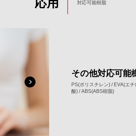
応用
対応可能樹脂
その他対応可能
PE
その他対応可能
PP
PP
PS(ポリスチレン) / EVA(エチ
酸) / ABS(ABS樹脂)