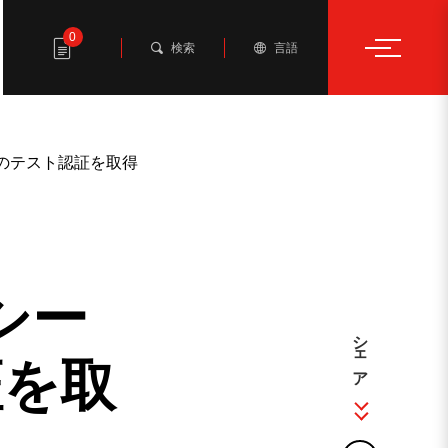
0
検索
言語
のテスト認証を取得
シー
シェア
証を取