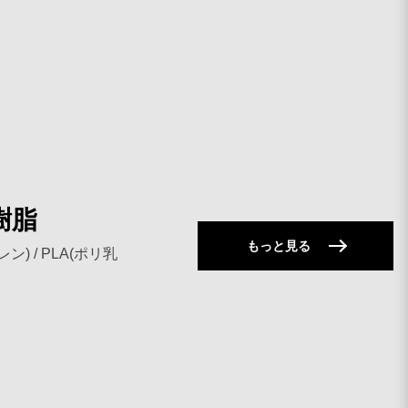
樹脂
樹脂
もっと見る
レン) / PLA(ポリ乳