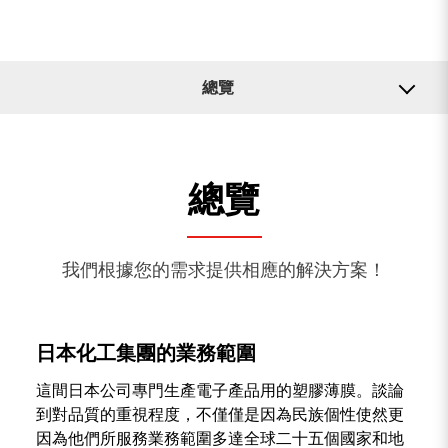
總覽
應用
0
搜尋成果
總覽
相關機器
查無資訊，請確認所有單詞拼寫正確或嘗試不同的關鍵
字。
再次搜尋
我們根據您的需求提供相應的解決方案！
日本化工集團的業務範圍
這間日本公司專門生產電子產品用的塑膠薄膜。談論
到對品質的重視程度，不僅僅是因為民族個性使然更
因為他們所服務業務範圍多達全球二十五個國家和地