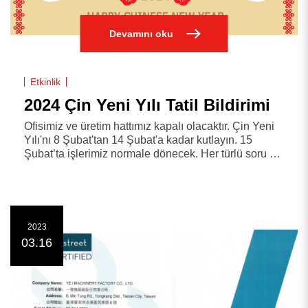
Devamını oku
Etkinlik
2024 Çin Yeni Yılı Tatil Bildirimi
Ofisimiz ve üretim hattımız kapalı olacaktır. Çin Yeni
0
sonuç bulundu
Yılı'nı 8 Şubat'tan 14 Şubat'a kadar kutlayın. 15
Şubat’ta işlerimiz normale dönecek. Her türlü soru ve
görüşleriniz için lütfen mesaj bırakın veya bize bir e-
Sonuç yok, Lütfen tüm kelimelerin doğru yazıldığından
posta gönderin (E-posta: service@yei.com.tw), işe
emin olun veya farklı anahtar kelimeler deneyin.
tekrar
aramak
devam ettikten sonra mümkün olan en kısa sürede
yanıt vereceğiz. İşbirliğiniz için teşekkürler & MUTLU
ÇİN YENİ YILI!
2023
03.16