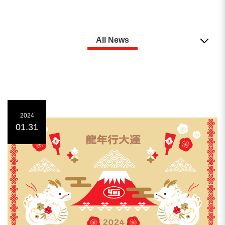
Plastik Atık Geri Dönüşüm Makinası
Film makinesi
Diğer plastik işleme hatları
All News
Tüm haberler
En güncel haberler
2024
Etkinlik
01.31
Arama sonuçları
5
sonuç bulundu