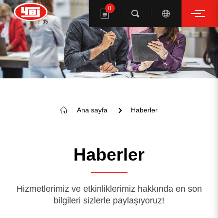
0
Arama
YE I ürünlerini ara
Ana sayfa
Haberler
Haberler
Hizmetlerimiz ve etkinliklerimiz hakkında en son
bilgileri sizlerle paylaşıyoruz!
ANAHTAR KELİME ÖNERİ