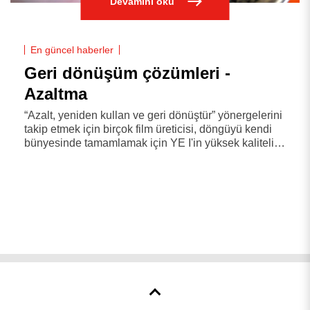
Devamını oku
En güncel haberler
Geri dönüşüm çözümleri -
Azaltma
“Azalt, yeniden kullan ve geri dönüştür” yönergelerini
takip etmek için birçok film üreticisi, döngüyü kendi
bünyesinde tamamlamak için YE I'in yüksek kaliteli
plastik geri dönüşüm makinesini seçiyor.
Avustralya'daki bir müşterimiz, ambalajlama
alanında, genellikle bileşenlerin Geri Dönüşüm ve
Yeniden Kullanımı için daha fazla çaba
harcadıklarını, örneğin, yoğun şekilde basılmış
ambalaj sargılarını topaklara dönüştürdüklerini ve
bunları yeniden yeni ambalaj haline getirdiklerini
belirtti. Ancak "Azaltmak" söz konusu olduğunda,
bunu yapmak genellikle zordur. YE I'in iki aşamalı
plastik geri dönüşüm makinesini kurduktan sonra,
nihayet bunu başarmanın bir yolunu buldular! Daha
kaliteli geri dönüştürülmüş peletlerin kullanılması,