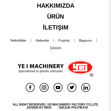
HAKKIMIZDA
yüksek kalite ve maliyet tasarrufu sağlarken,
kullanılan malzeme miktarının azaltılmasına da
yardımcı olur.
ÜRÜN
İLETIŞIM
Yetkinlikler
Haberler
Fuarlar
Başvuru
Çözüm
ALL RIGHT RESERVED. YEI MACHINERY FACTORY CO.,LTD.
.DESIGN BY
WDD.
GIZLILIK POLITIKASI