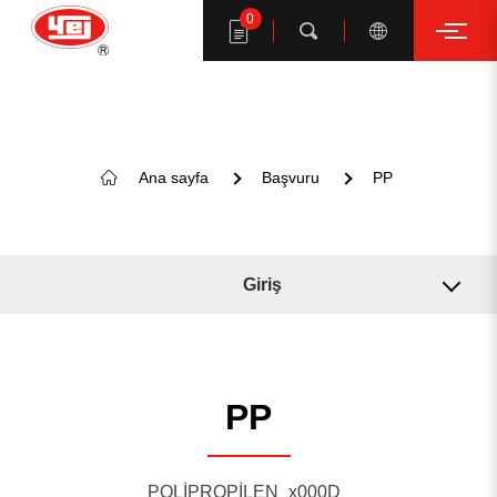
0
Arama
Ana sayfa
Başvuru
PP 
YE I ürünlerini ara
Giriş
İlgili Makine
İlgili Çözüm
PP
ANAHTAR KELİME ÖNERİ
POLİPROPİLEN_x000D_