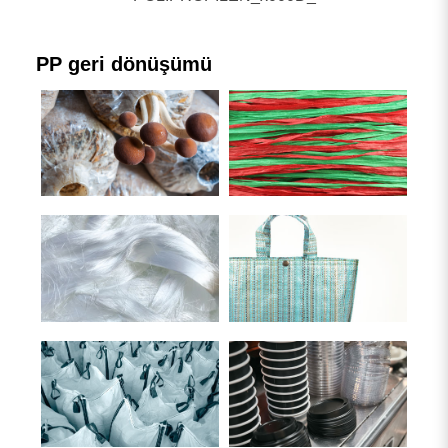
Plastik Atık Geri Dönüşüm Makinası
Film makinesi
Diğer plastik işleme hatları
PP geri dönüşümü
Arama sonuçları
5
sonuç bulundu