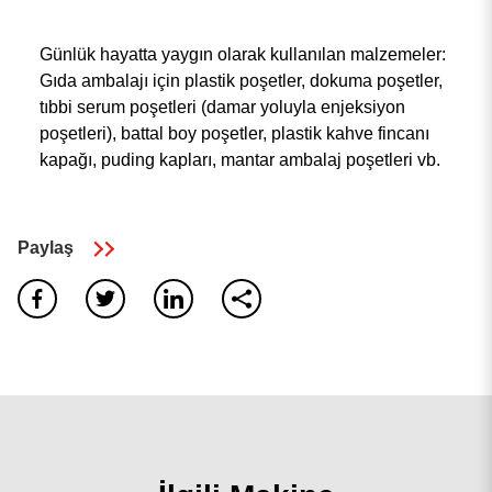
Günlük hayatta yaygın olarak kullanılan malzemeler:
Gıda ambalajı için plastik poşetler, dokuma poşetler,
tıbbi serum poşetleri (damar yoluyla enjeksiyon
poşetleri), battal boy poşetler, plastik kahve fincanı
kapağı, puding kapları, mantar ambalaj poşetleri vb.
0
sonuç bulundu
Paylaş
Sonuç yok, Lütfen tüm kelimelerin doğru yazıldığından
emin olun veya farklı anahtar kelimeler deneyin.
tekrar
aramak