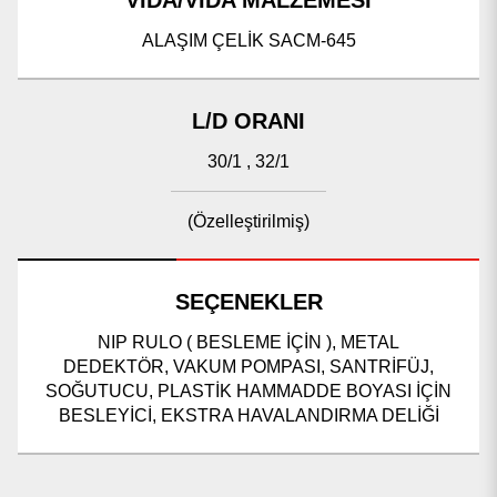
VİDA/VİDA MALZEMESİ
ALAŞIM ÇELİK SACM-645
L/D ORANI
30/1 , 32/1
(Özelleştirilmiş)
SEÇENEKLER
NIP RULO ( BESLEME İÇİN ), METAL
DEDEKTÖR, VAKUM POMPASI, SANTRİFÜJ,
SOĞUTUCU, PLASTİK HAMMADDE BOYASI İÇİN
BESLEYİCİ, EKSTRA HAVALANDIRMA DELİĞİ