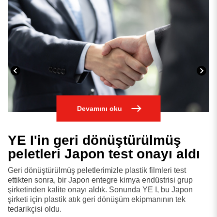
Devamını oku
YE I'in geri dönüştürülmüş
O
peletleri Japon test onayı aldı
m
d
Geri dönüştürülmüş peletlerimizle plastik filmleri test
ettikten sonra, bir Japon entegre kimya endüstrisi grup
Ür
şirketinden kalite onayı aldık. Sonunda YE I, bu Japon
ko
şirketi için plastik atık geri dönüşüm ekipmanının tek
mü
tedarikçisi oldu.
az