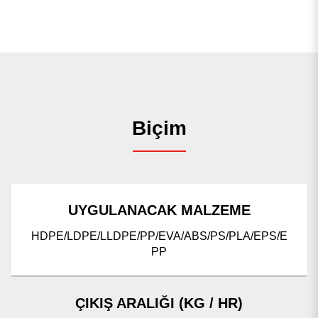
Biçim
UYGULANACAK MALZEME
HDPE/LDPE/LLDPE/PP/EVA/ABS/PS/PLA/EPS/E
PP
ÇIKIŞ ARALIĞI (KG / HR)