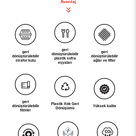
Avantaj
geri
geri
geri
dönüştürülebilir
dönüştürülebilir
dönüştürülebilir
plastik sofra
strafor kutu
ağlar ve lifler
eşyaları
geri
Plastik Atık Geri
dönüştürülebilir
Yüksek kalite
Dönüşümü
filmler