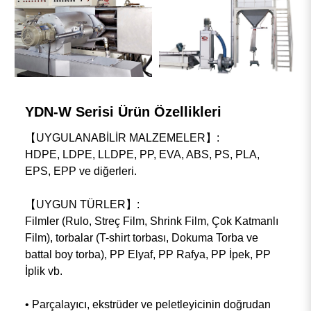
YDN-W Serisi Ürün Özellikleri
【UYGULANABİLİR MALZEMELER】:
HDPE, LDPE, LLDPE, PP, EVA, ABS, PS, PLA,
EPS, EPP ve diğerleri.
【UYGUN TÜRLER】:
Filmler (Rulo, Streç Film, Shrink Film, Çok Katmanlı
Film), torbalar (T-shirt torbası, Dokuma Torba ve
battal boy torba), PP Elyaf, PP Rafya, PP İpek, PP
İplik vb.
• Parçalayıcı, ekstrüder ve peletleyicinin doğrudan