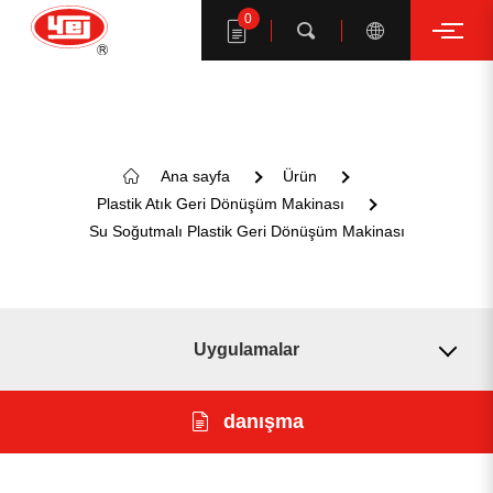
0
Arama
Ana sayfa
Ürün
Plastik Atık Geri Dönüşüm Makinası
YE I ürünlerini ara
Su Soğutmalı Plastik Geri Dönüşüm Makinası
Uygulamalar
modeli
danışma
Biçim
ANAHTAR KELİME ÖNERİ