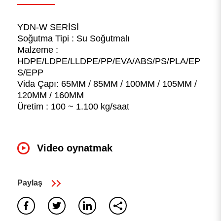
YDN-W SERİSİ
Soğutma Tipi : Su Soğutmalı
Malzeme :
HDPE/LDPE/LLDPE/PP/EVA/ABS/PS/PLA/EP
S/EPP
Vida Çapı: 65MM / 85MM / 100MM / 105MM /
120MM / 160MM
0
sonuç bulundu
Üretim : 100 ~ 1.100 kg/saat
Sonuç yok, Lütfen tüm kelimelerin doğru yazıldığından
emin olun veya farklı anahtar kelimeler deneyin.
tekrar
aramak
Video oynatmak
Paylaş