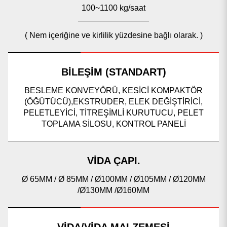
100~1100 kg/saat
( Nem içeriğine ve kirlilik yüzdesine bağlı olarak. )
BİLEŞİM (STANDART)
BESLEME KONVEYÖRÜ, KESİCİ KOMPAKTÖR
(ÖĞÜTÜCÜ),EKSTRUDER, ELEK DEĞİŞTİRİCİ,
PELETLEYİCİ, TİTREŞİMLİ KURUTUCU, PELET
TOPLAMA SİLOSU, KONTROL PANELİ
VİDA ÇAPI.
Ø 65MM / Ø 85MM / Ø100MM / Ø105MM / Ø120MM
/Ø130MM /Ø160MM