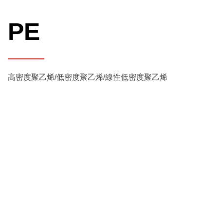
PE
高密度聚乙烯/低密度聚乙烯/線性低密度聚乙烯
建議關鍵字
塑膠廢料再生機
吹膜機
其他塑