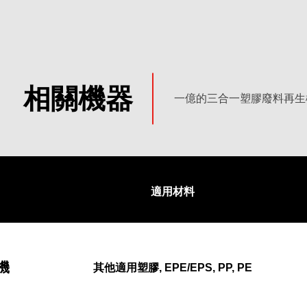
相關機器
一億的三合一塑膠廢料再生
0
搜尋成果
無資訊，請確認所有單詞拼寫正確或嘗試不同的關鍵字。
再次
適用材料
機
其他適用塑膠, EPE/EPS, PP, PE