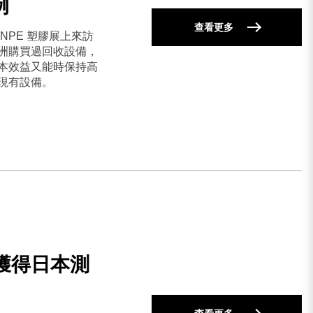
例
查看更多
NPE 塑膠展上來訪
洲購買過回收設備，
本效益又能時保持高
現有設備。
獲得日本測