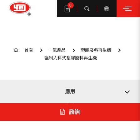
0
搜索
首頁
一億產品
塑膠廢料再生機
 強制入料式塑膠廢料再生機
搜尋一億產品
應用
型號
諮詢
格式
建議關鍵字
介紹