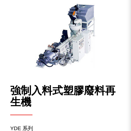
塑膠廢料再生機
吹膜機
其他塑膠加工設備
解決方案
搜尋結果
強制入料式塑膠廢料再
5
搜尋成果
生機
YDE 系列