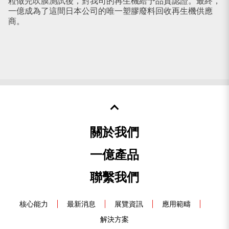
粒做完吹膜測試後，對我司的再生機給予品質認證。最終，
一
一億成為了這間日本公司的唯一塑膠廢料回收再生機供應
們
商。
效
關於我們
一億產品
聯繫我們
核心能力
最新消息
展覽資訊
應用範疇
解決方案