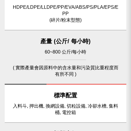
HDPE/LDPE/LLDPE/PP/EVA/ABS/PS/PLA/EPS/E
PP
(碎片/粉末型態)
產量 (公斤/ 每小時)
60~800 公斤/每小時
( 實際產量會因原料中的含水量和污染質比重程度而
有所不同 )
標準配置
入料斗, 押出機, 換網設備, 切粒設備, 冷卻水槽, 集料
桶, 電控箱