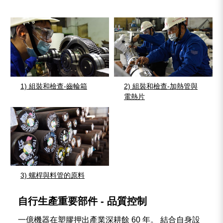
1) 組裝和檢查-齒輪箱
2) 組裝和檢查-加熱管與
電熱片
3) 螺桿與料管的原料
自行生產重要部件 - 品質控制
一億機器在塑膠押出產業深耕餘 60 年。 結合自身設