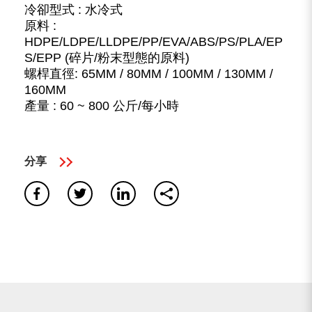
冷卻型式 : 水冷式
原料 :
HDPE/LDPE/LLDPE/PP/EVA/ABS/PS/PLA/EP
S/EPP (碎片/粉末型態的原料)
螺桿直徑: 65MM / 80MM / 100MM / 130MM /
160MM
產量 : 60 ~ 800 公斤/每小時
0
搜尋成果
查無資訊，請確認所有單詞拼寫正確或嘗試不同的關鍵
分享
字。
再次搜尋