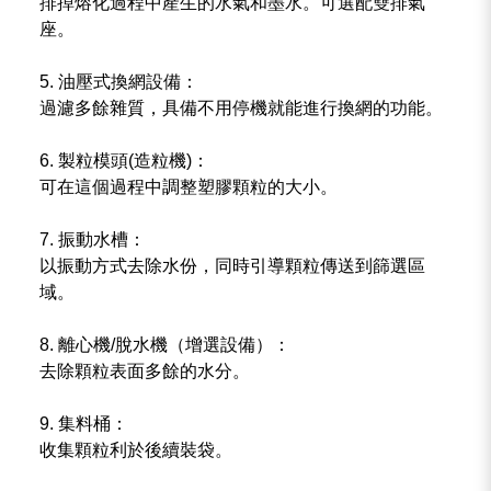
排掉熔化過程中產生的水氣和墨水。可選配雙排氣
座。
5. 油壓式換網設備：
過濾多餘雜質，具備不用停機就能進行換網的功能。
6. 製粒模頭(造粒機)：
可在這個過程中調整塑膠顆粒的大小。
7. 振動水槽：
以振動方式去除水份，同時引導顆粒傳送到篩選區
域。
8. 離心機/脫水機（增選設備）：
去除顆粒表面多餘的水分。
9. 集料桶：
收集顆粒利於後續裝袋。