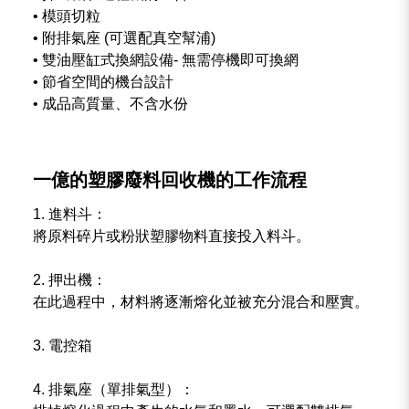
• 模頭切粒
• 附排氣座 (可選配真空幫浦)
• 雙油壓缸式換網設備- 無需停機即可換網
• 節省空間的機台設計
• 成品高質量、不含水份
一億的塑膠廢料回收機的工作流程
1. 進料斗：
將原料碎片或粉狀塑膠物料直接投入料斗。
2. 押出機：
在此過程中，材料將逐漸熔化並被充分混合和壓實。
3. 電控箱
4. 排氣座（單排氣型）：