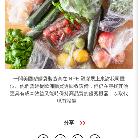
塑膠廢料再生機
吹膜機
其他塑膠加工設備
搜尋結果
一間美國塑膠袋製造商在 NPE 塑膠展上來訪我司攤
位。他們曾經從歐洲購買過回收設備，但仍在尋找其他
更具有成本效益又能時保持高品質的優秀機器，以取代
5
搜尋成果
現有設備。
分享