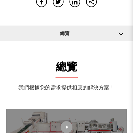
總覽
應用
0
搜尋成果
總覽
相關機器
查無資訊，請確認所有單詞拼寫正確或嘗試不同的關鍵
字。
再次搜尋
我們根據您的需求提供相應的解決方案！