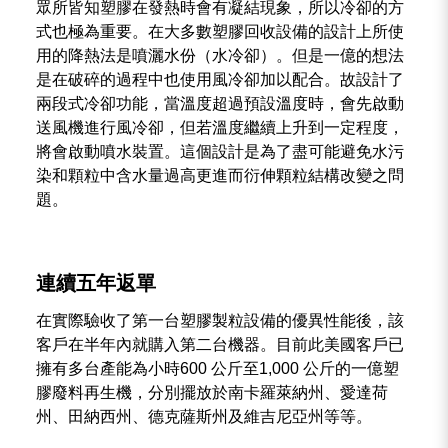
眾所皆知塑膠在發熱時會有凝結現象，所以冷卻的方
式也極為重要。在大多數塑膠回收設備的設計上所使
用的降熱法是噴灑水份（水冷卻）。但是一億的想法
是在破碎的過程中也使用風冷卻加以配合。故設計了
兩段式冷卻功能，當溫度超過預設溫度時，會先啟動
送風機進行風冷卻，但若溫度繼續上升到一定程度，
將會啟動噴水裝置。這個設計是為了盡可能避免水污
染和顆粒中含水量過高更進而衍伸顆粒結構改變之問
題。
連續五年返單
在實際驗收了第一台塑膠製粒設備的優異性能後，該
客戶在半年內就購入第二台機器。目前此美國客戶已
擁有多台產能為小時600 公斤至1,000 公斤的一億塑
膠廢料再生機，分別擺放於南卡羅萊納州、愛達荷
州、田納西州、德克薩斯州及維吉尼亞州等等。