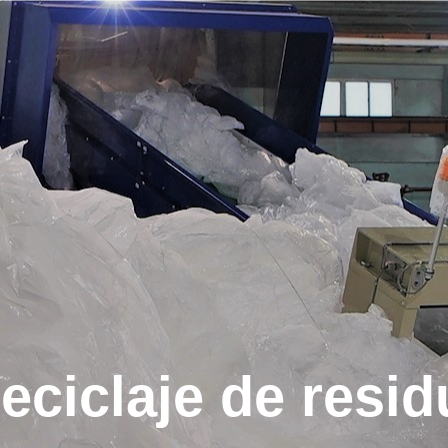
Buscar
Buscar productos YE I
eciclaje de resid