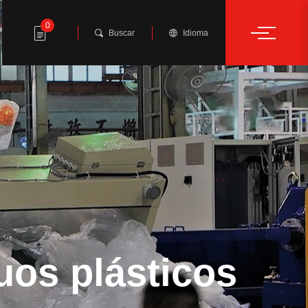
0
Buscar
Idioma
uos plásticos