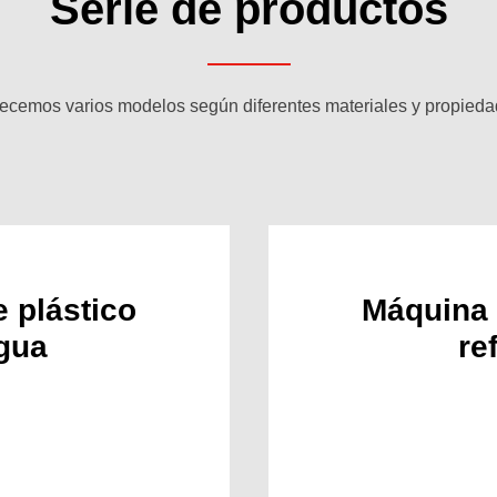
Serie de productos
recemos varios modelos según diferentes materiales y propieda
e plástico
Máquina d
agua
re