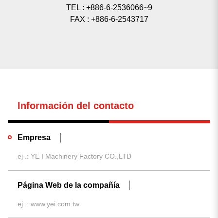
TEL : +886-6-2536066~9
FAX : +886-6-2543717
Información del contacto
0
resultado encontrado
Empresa
No hay resultados. Asegúrese de que todas las palabras
estén escritas correctamente o pruebe con palabras clave
diferentes.
buscar de nuevo
Página Web de la compañía