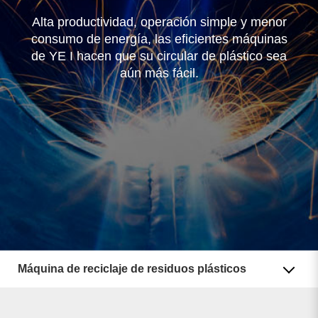
Máquina de reciclaje de residuos plásticos
Alta productividad, operación simple y menor
Máquina de película soplada
consumo de energía, las eficientes máquinas
de YE I hacen que su circular de plástico sea
Otras líneas de procesamiento de plásticos
aún más fácil.
Resultado de búsqueda
5
resultado encontrado
Máquina de reciclaje de residuos plásticos
Máquina de película soplada