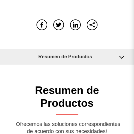
Resumen de Productos
0
resultado encontrado
Aplicaciones
No hay resultados. Asegúrese de que todas las palabras
Resumen de
Máquinas relacionadas
estén escritas correctamente o pruebe con palabras clave
diferentes.
buscar de nuevo
Productos
¡Ofrecemos las soluciones correspondientes
de acuerdo con sus necesidades!