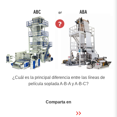
Máquina de reciclaje de residuos plásticos
Máquina de película soplada
Otras líneas de procesamiento de plásticos
¿Cuál es la principal diferencia entre las líneas de
Resultado de búsqueda
película soplada A-B-A y A-B-C?
5
resultado encontrado
Comparta en