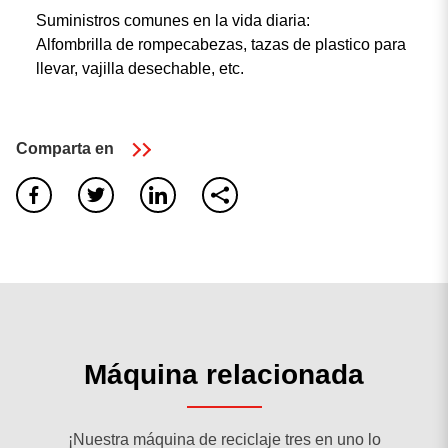
Suministros comunes en la vida diaria:
Alfombrilla de rompecabezas, tazas de plastico para
llevar, vajilla desechable, etc.
Comparta en
0
resultado encontrado
No hay resultados. Asegúrese de que todas las palabras
estén escritas correctamente o pruebe con palabras clave
diferentes.
buscar de nuevo
Máquina relacionada
¡Nuestra máquina de reciclaje tres en uno lo