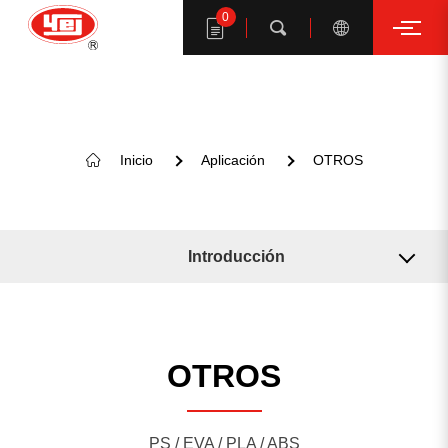
0
Buscar
Inicio
Aplicación
OTROS
Buscar productos YE I
Introducción
Máquina relacionada
Solución relacionada
OTROS
SUGERENCIA DE PALABRAS CLAVE
PS / EVA / PLA / ABS