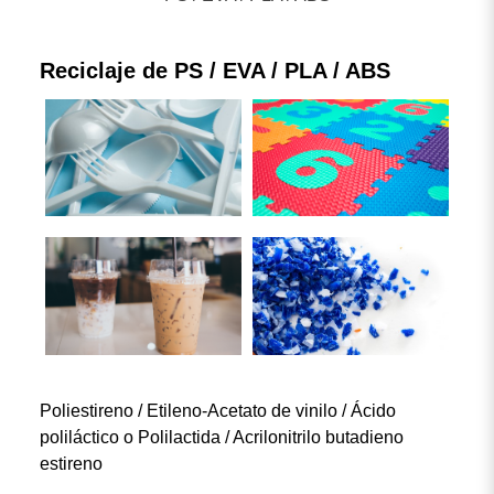
Máquina de reciclaje de residuos plásticos
Máquina de película soplada
Reciclaje de PS / EVA / PLA / ABS
Otras líneas de procesamiento de plásticos
Resultado de búsqueda
5
resultado encontrado
Poliestireno / Etileno-Acetato de vinilo / Ácido
poliláctico o Polilactida / Acrilonitrilo butadieno
estireno